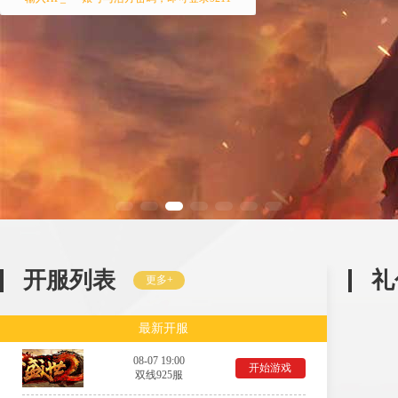
开服列表
礼
更多+
最新开服
08-07 19:00
开始游戏
双线925服