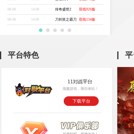
08-08
14:00
传奇盛世2
双线926服
08-08
14:00
刀剑笑之霸刀
双线134服
平台特色
平
下载平台