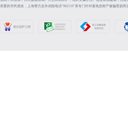
亲爱的市民朋友，上海警方反诈劝阻电话“962110”系专门针对避免您财产被骗受损