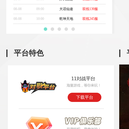
08-08
09:00
大话仙途
双线139服
08-08
10:00
乾坤天地
双线245服
平台特色
下载平台