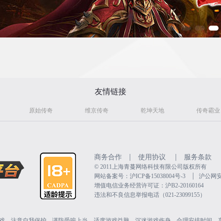
友情链接
原始传奇
维京传奇
乾坤天地
传奇霸业
|
|
商务合作
使用协议
服务条款
©️ 2011上海青蔓网络科技有限公司版权所有
|
网站备案号：沪ICP备15038004号-3
沪公网安备
增值电信业务经营许可证：沪B2-20160164
违法和不良信息举报电话（021-23099155）
戏。注意自我保护，谨防受骗上当。适度游戏益脑，沉迷游戏伤身。合理安排时间，