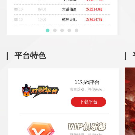
08-10
09:00
大话仙途
双线143服
08-10
10:00
乾坤天地
双线247服
平台特色
下载平台