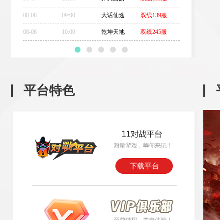
08-08
09:00
大话仙途
双线139服
08-08
10:00
乾坤天地
双线245服
平台特色
下载平台