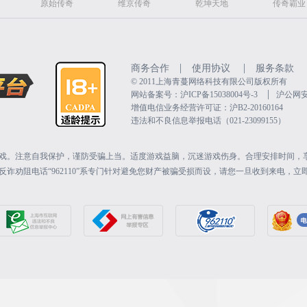
原始传奇
维京传奇
乾坤天地
传奇霸业
|
|
商务合作
使用协议
服务条款
©️ 2011上海青蔓网络科技有限公司版权所有
|
网站备案号：沪ICP备15038004号-3
沪公网安备
增值电信业务经营许可证：沪B2-20160164
违法和不良信息举报电话（021-23099155）
戏。注意自我保护，谨防受骗上当。适度游戏益脑，沉迷游戏伤身。合理安排时间，
诈劝阻电话“962110”系专门针对避免您财产被骗受损而设，请您一旦收到来电，立即