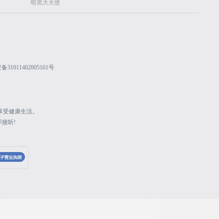
暗黑大天使
31011402005161号
享受健康生活。
接听!