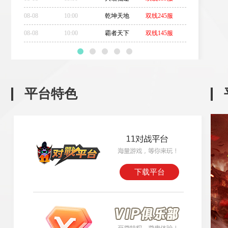
08-08
10:00
乾坤天地
双线245服
08-08
10:00
霸者天下
双线145服
平台特色
下载平台